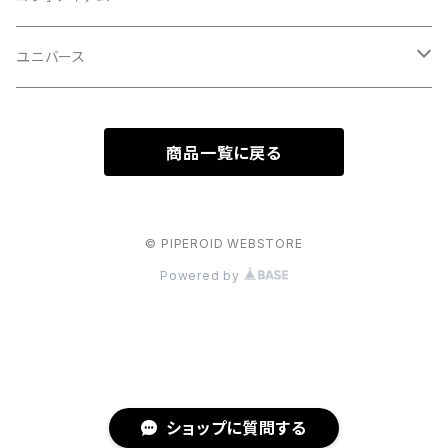
ネコシリーズ
初音ミクシリーズ
ユニバース
歌舞伎
ビートルシリーズ
サンリオキャラクターシリーズ
スターウォーズシリーズ
商品一覧に戻る
エヴァンゲリオンシリーズ
© PIPEROID WEBSTORE
Powered by
ショップに質問する