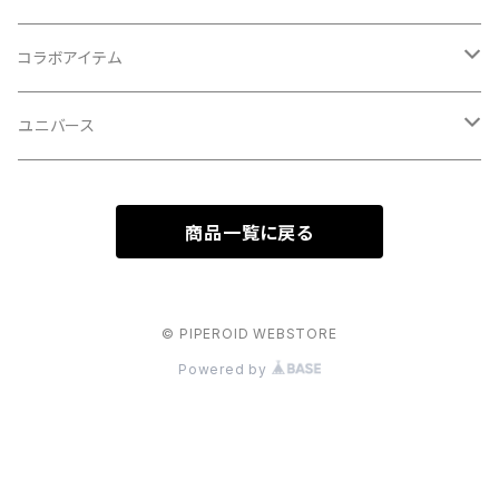
イヌシリーズ
コラボアイテム
ネコシリーズ
初音ミクシリーズ
ユニバース
歌舞伎
ビートルシリーズ
サンリオキャラクターシリーズ
スターウォーズシリーズ
商品一覧に戻る
エヴァンゲリオンシリーズ
© PIPEROID WEBSTORE
Powered by