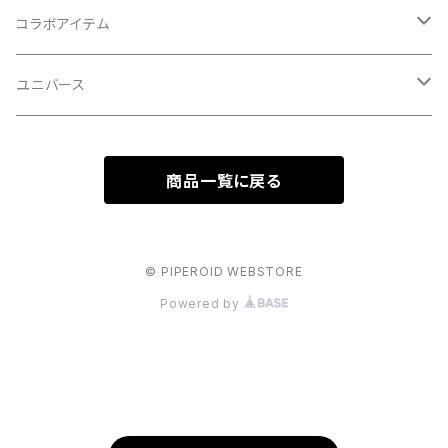
イヌシリーズ
コラボアイテム
ネコシリーズ
初音ミクシリーズ
ユニバース
歌舞伎
ビートルシリーズ
サンリオキャラクターシリーズ
スターウォーズシリーズ
商品一覧に戻る
エヴァンゲリオンシリーズ
© PIPEROID WEBSTORE
Powered by