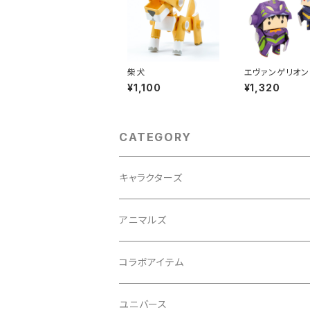
柴犬
エヴァンゲリオン
ズ [シンジ & カ
¥1,100
¥1,320
CATEGORY
キャラクターズ
アニマルズ
イヌシリーズ
コラボアイテム
ネコシリーズ
初音ミクシリーズ
ユニバース