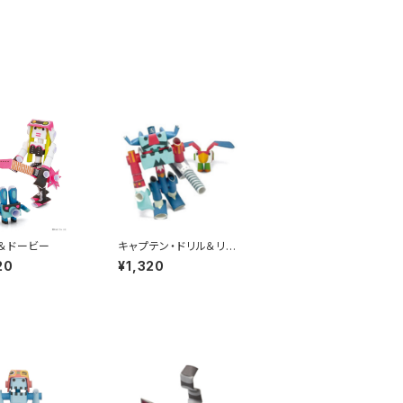
＆ドービー
キャプテン・ドリル＆リピ
ート
20
¥1,320