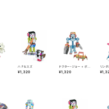
ハナ＆スズ
ドクター・ジョー + ボク
リンダ
シー
¥1,320
¥1,320
¥1,3