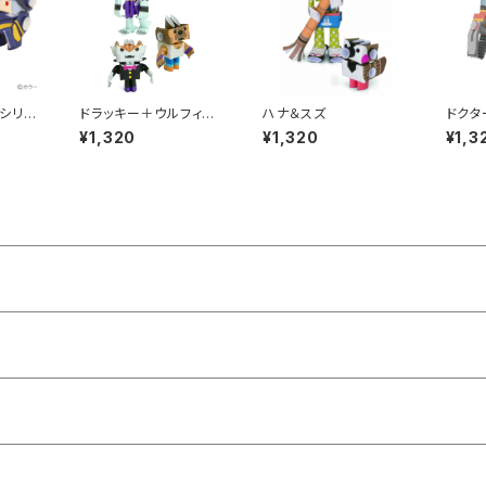
シリー
ドラッキー＋ウルフィー
ハナ＆スズ
ドクタ
オル]
＋フランキー
シー
¥1,320
¥1,320
¥1,3