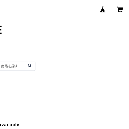
E
available