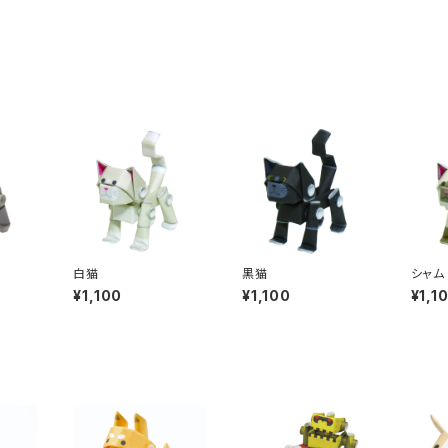
白猫
黒猫
シャム
¥1,100
¥1,100
¥1,1