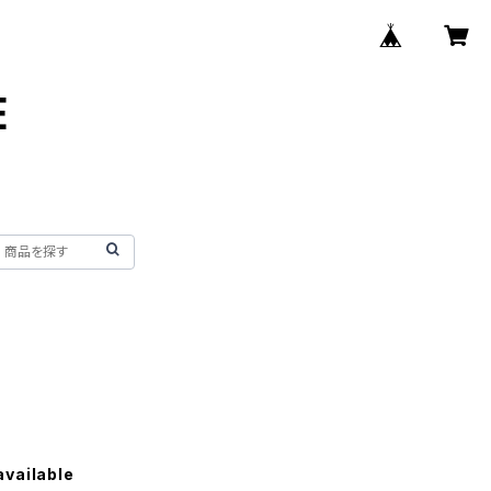
E
available