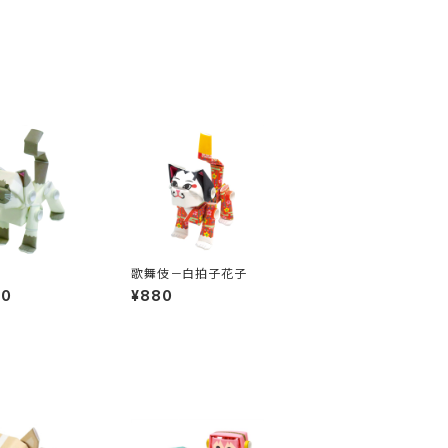
歌舞伎－白拍子花子
00
¥880