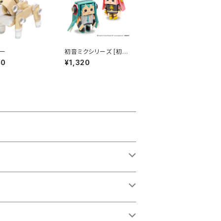
ー
初音ミクシリーズ [初音
ミク&巡音ルカ]
00
¥1,320