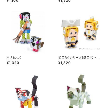
¥1,100
¥1,320
ハナ＆スズ
初音ミクシリーズ [鏡音リン・レ
ン]
¥1,320
¥1,320