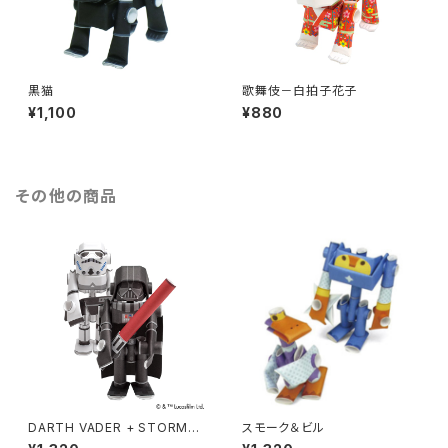
黒猫
歌舞伎－白拍子花子
¥1,100
¥880
その他の商品
DARTH VADER + STORMT
スモーク＆ビル
ROOPER