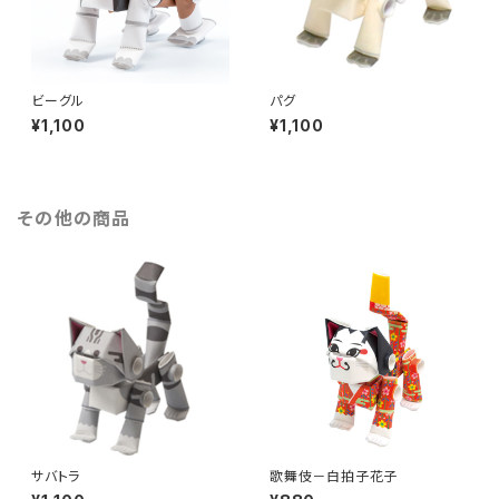
ビーグル
パグ
¥1,100
¥1,100
その他の商品
サバトラ
歌舞伎－白拍子花子