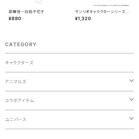
歌舞伎－白拍子花子
サンリオキャラクターシリーズ
[ハローキティ]
¥880
¥1,320
CATEGORY
キャラクターズ
アニマルズ
イヌシリーズ
コラボアイテム
ネコシリーズ
初音ミクシリーズ
ユニバース
歌舞伎
ビートルシリーズ
サンリオキャラクターシリーズ
スターウォーズシリーズ