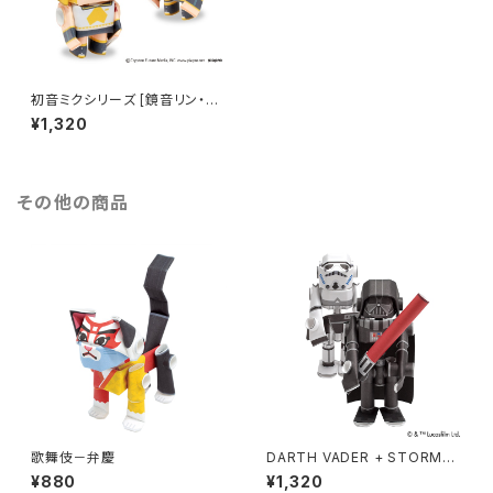
初音ミクシリーズ [鏡音リン・レ
ン]
¥1,320
その他の商品
歌舞伎－弁慶
DARTH VADER + STORMT
ROOPER
¥880
¥1,320