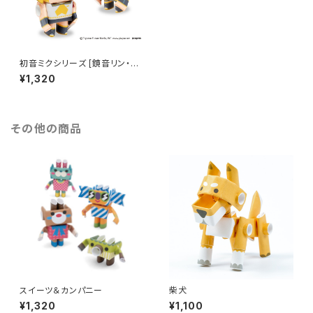
初音ミクシリーズ [鏡音リン・レ
ン]
¥1,320
その他の商品
スイーツ＆カンパニー
柴犬
¥1,320
¥1,100