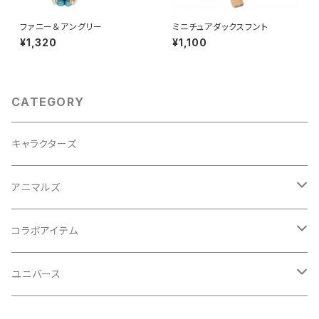
ファニー＆アングリー
ミニチュアダックスフント
¥1,320
¥1,100
CATEGORY
キャラクターズ
アニマルズ
イヌシリーズ
コラボアイテム
ネコシリーズ
初音ミクシリーズ
ユニバース
歌舞伎
ビートルシリーズ
サンリオキャラクターシリーズ
スターウォーズシリーズ