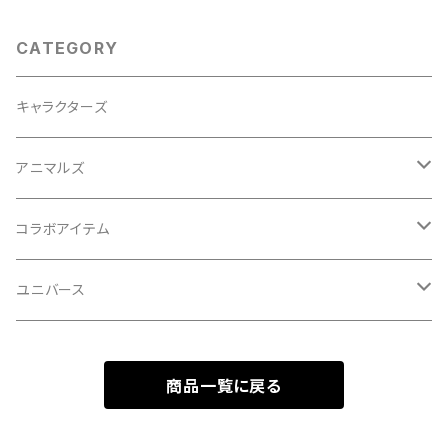
CATEGORY
キャラクターズ
アニマルズ
イヌシリーズ
コラボアイテム
ネコシリーズ
初音ミクシリーズ
ユニバース
歌舞伎
ビートルシリーズ
サンリオキャラクターシリーズ
スターウォーズシリーズ
商品一覧に戻る
エヴァンゲリオンシリーズ