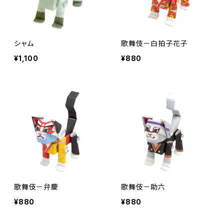
シャム
歌舞伎－白拍子花子
¥1,100
¥880
歌舞伎－弁慶
歌舞伎－助六
¥880
¥880